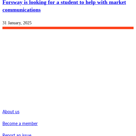
Forsway is looking for a student to help with market
communications
31 January, 2025
Studentkåren
House F, Floor. 2
Student Union Shop open 09-12
Doors open 08-17
Presidium in place 09-16
Shortcuts
About us
Become a member
Report an issue