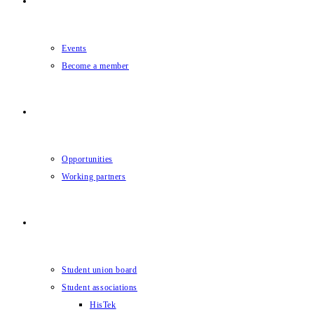
STUDENT LIFE
Events
Become a member
JOB MARKET
Opportunities
Working partners
ABOUT US
Student union board
Student associations
HisTek