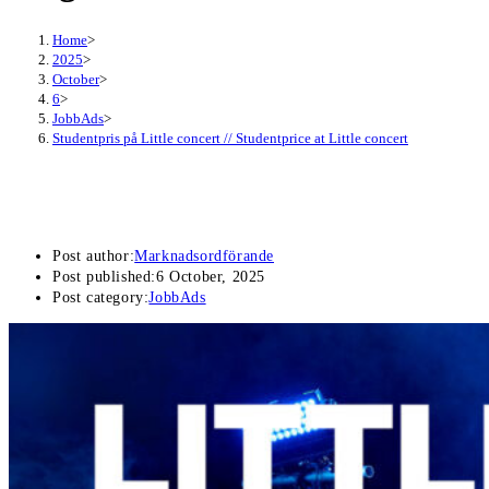
Home
>
2025
>
October
>
6
>
JobbAds
>
Studentpris på Little concert // Studentprice at Little concert
Studentpris på Little concert // Studentprice
at Little concert
Post author:
Marknadsordförande
Post published:
6 October, 2025
Post category:
JobbAds