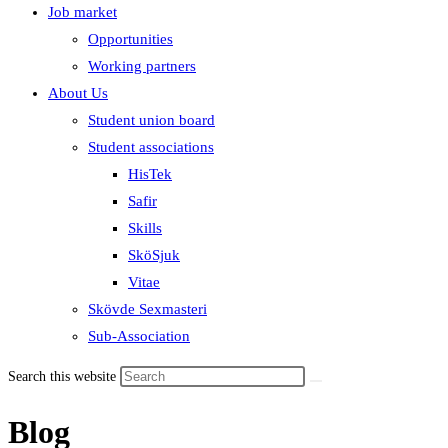
Job market
Opportunities
Working partners
About Us
Student union board
Student associations
HisTek
Safir
Skills
SköSjuk
Vitae
Skövde Sexmasteri
Sub-Association
Search this website
Blog